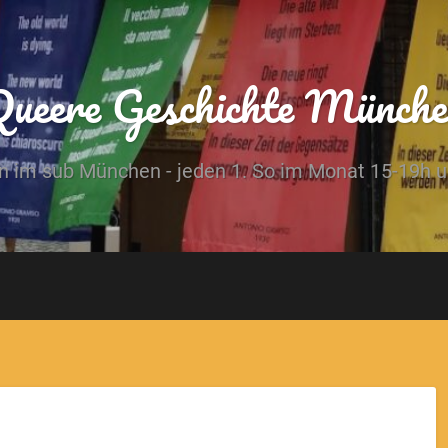
Queere Geschichte Münche
 im sub München - jeden 1. So im Monat 15-19h und